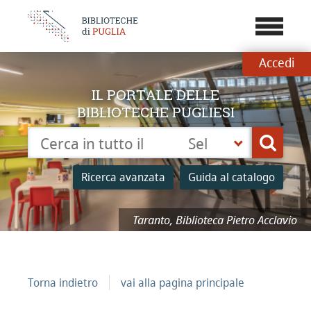
???
menu.b
Accedi
IL PORTALE DELLE
BIBLIOTECHE PUGLIESI
Cerca su "Catalogo"
Seleziona
Cerca
la
tua
Ricerca avanzata
Guida al catalogo
biblioteca
Taranto, Biblioteca Pietro Acclavio
Torna indietro
vai alla pagina principale