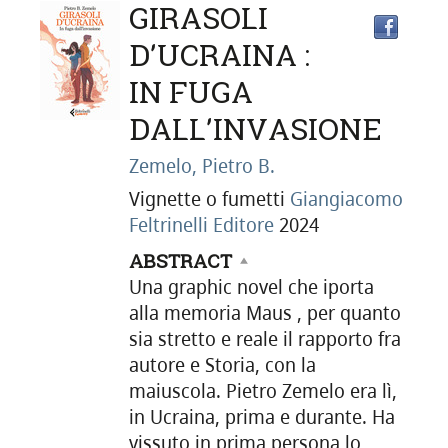
DETTAGLIO
GIRASOLI
Trov
il
D'UCRAINA :
doc
IN FUGA
DEL
in
altre
DALL'INVASIONE
riso
DOCUMENTO
Zemelo, Pietro B.
Vignette o fumetti
Giangiacomo
Feltrinelli Editore
2024
ABSTRACT
Una graphic novel che iporta
alla memoria Maus , per quanto
sia stretto e reale il rapporto fra
autore e Storia, con la
maiuscola. Pietro Zemelo era lì,
in Ucraina, prima e durante. Ha
vissuto in prima persona lo