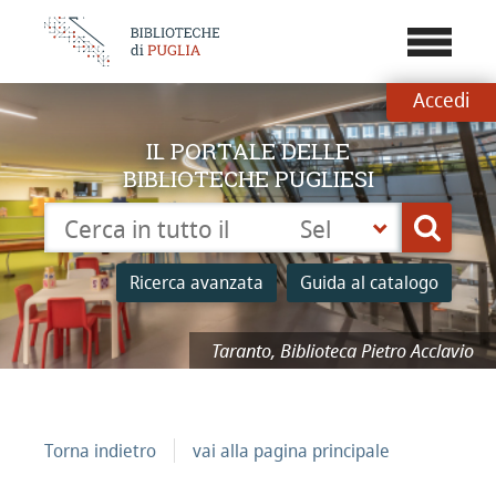
???
menu.b
Accedi
IL PORTALE DELLE
BIBLIOTECHE PUGLIESI
Cerca su "Catalogo"
Seleziona
Cerca
la
tua
Ricerca avanzata
Guida al catalogo
biblioteca
Taranto, Biblioteca Pietro Acclavio
Torna indietro
vai alla pagina principale