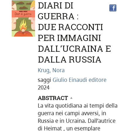
DETTAGLIO
DIARI DI
Trov
il
GUERRA :
doc
DUE RACCONTI
DEL
in
altre
PER IMMAGINI
riso
DALL'UCRAINA E
DOCUMENTO
DALLA RUSSIA
Krug, Nora
saggi
Giulio Einaudi editore
2024
ABSTRACT
La vita quotidiana ai tempi della
guerra nei campi avversi, in
Russia e in Ucraina. Dall’autrice
di Heimat , un esemplare