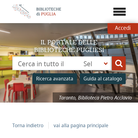
???
menu.b
Accedi
IL PORTALE DELLE
BIBLIOTECHE PUGLIESI
Cerca su "Catalogo"
Seleziona
Cerca
la
tua
Ricerca avanzata
Guida al catalogo
biblioteca
Taranto, Biblioteca Pietro Acclavio
Torna indietro
vai alla pagina principale