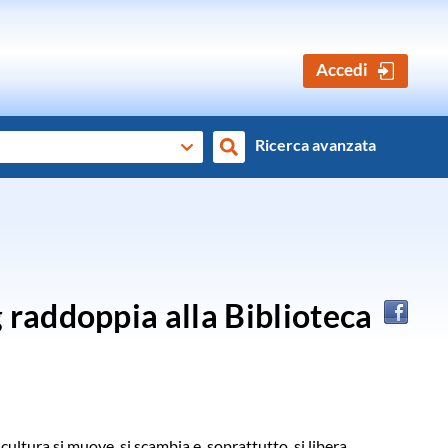
Accedi
Ricerca avanzata
Cerca
g raddoppia alla Biblioteca
cultura si muove, si scambia e, soprattutto, si libera.