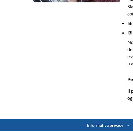
Si
co
Bi
Bi
No
de
es
tr
Pe
Il
ogn
Informativa privacy