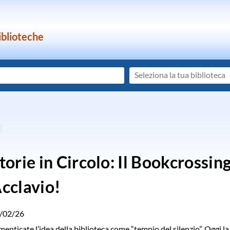
iblioteche
Seleziona
la
tua
biblioteca
torie in Circolo: Il Bookcrossin
cclavio!
/02/26
menticate l’idea della biblioteca come “tempio del silenzio”. Oggi la 