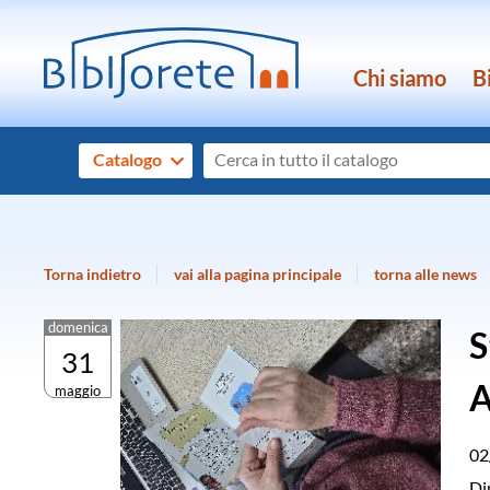
Chi siamo
B
Cerca su "Catalogo"
Catalogo
cambia
Torna indietro
vai alla pagina principale
torna alle news
domenica
S
31
A
maggio
02
Di