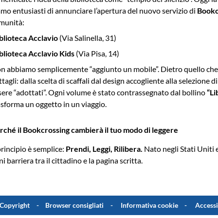
amo entusiasti di annunciare l’apertura del nuovo servizio di
Bookc
munità:
blioteca Acclavio
(Via Salinella, 31)
blioteca Acclavio Kids
(Via Pisa, 14)
n abbiamo semplicemente “aggiunto un mobile”. Dietro quello che 
ttagli: dalla scelta di scaffali dal design accogliente alla selezione 
sere “adottati”. Ogni volume è stato contrassegnato dal bollino
“Li
asforma un oggetto in un viaggio.
rché il Bookcrossing cambierà il tuo modo di leggere
 principio è semplice:
Prendi, Leggi, Rilibera.
Nato negli Stati Uniti
i barriera tra il cittadino e la pagina scritta.
Copyright
Browser consigliati
Informativa cookie
Accessi