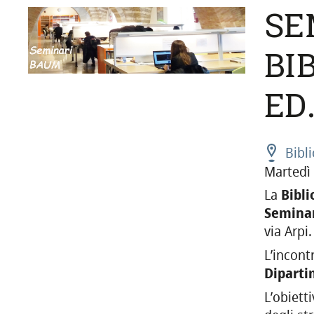
SE
BI
ED
Bibl
Martedì 
La
Bibli
Seminar
via Arpi.
L’incont
Diparti
L’obietti