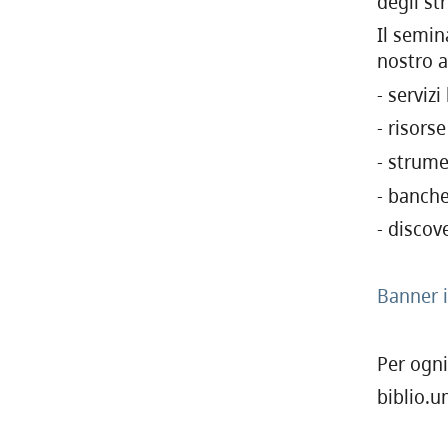
degli st
Il semin
nostro a
- serviz
- risors
- strume
- banche
- discov
Banner 
Per ogn
biblio.u