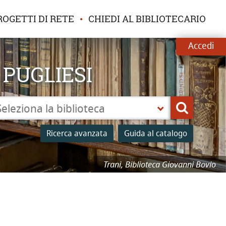
ROGETTI DI RETE
CHIEDI AL BIBLIOTECARIO
Accedi
 PUGLIESI
leziona
Cerca
a
Ricerca avanzata
Guida al catalogo
lioteca
Trani, Biblioteca Giovanni Bovio