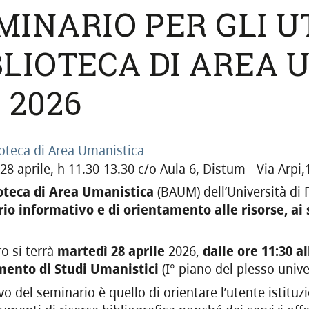
MINARIO PER GLI U
BLIOTECA DI AREA U
. 2026
ioteca di Area Umanistica
28 aprile, h 11.30-13.30 c/o Aula 6, Distum - Via Arpi,
oteca di Area Umanistica
(BAUM) dell’Università di 
io informativo e di orientamento alle risorse, ai s
ro si terrà
martedì 28 aprile
2026,
dalle ore 11:30 al
mento di Studi Umanistici
(I° piano del plesso univer
vo del seminario è quello di orientare l’utente istituzio