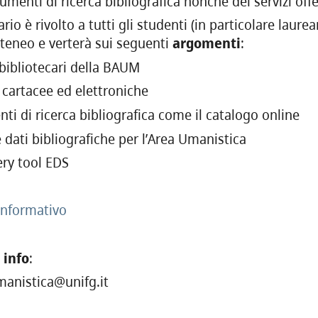
rumenti di ricerca bibliografica nonché dei servizi off
ario è rivolto a tutti gli studenti (in particolare laur
teneo e verterà sui seguenti
argomenti
:
i bibliotecari della BAUM
e cartacee ed elettroniche
nti di ricerca bibliografica come il catalogo online
 dati bibliografiche per l’Area Umanistica
ery tool EDS
informativo
i
info
:
manistica@unifg.it