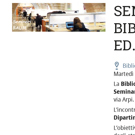
SE
BI
ED
Bibl
Martedì 
La
Bibli
Seminar
via Arpi.
L’incont
Diparti
L’obietti