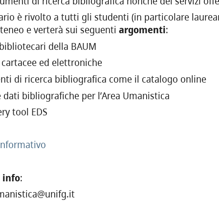
rumenti di ricerca bibliografica nonché dei servizi off
ario è rivolto a tutti gli studenti (in particolare laur
teneo e verterà sui seguenti
argomenti
:
i bibliotecari della BAUM
e cartacee ed elettroniche
nti di ricerca bibliografica come il catalogo online
 dati bibliografiche per l’Area Umanistica
ery tool EDS
informativo
i
info
:
manistica@unifg.it