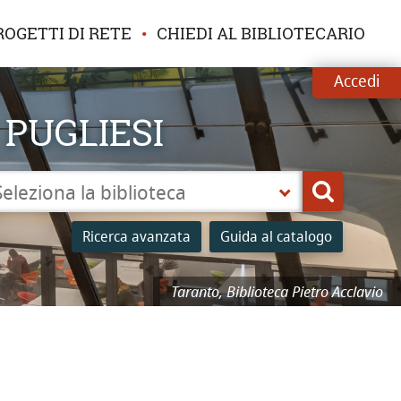
ROGETTI DI RETE
CHIEDI AL BIBLIOTECARIO
Accedi
 PUGLIESI
leziona
Cerca
a
Ricerca avanzata
Guida al catalogo
lioteca
Taranto, Biblioteca Pietro Acclavio