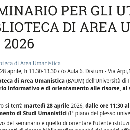
MINARIO PER GLI U
BLIOTECA DI AREA U
. 2026
ioteca di Area Umanistica
28 aprile, h 11.30-13.30 c/o Aula 6, Distum - Via Arpi,
oteca di Area Umanistica
(BAUM) dell’Università di 
io informativo e di orientamento alle risorse, ai s
ro si terrà
martedì 28 aprile
2026,
dalle ore 11:30 al
mento di Studi Umanistici
(I° piano del plesso univer
vo del seminario è quello di orientare l’utente istituzio