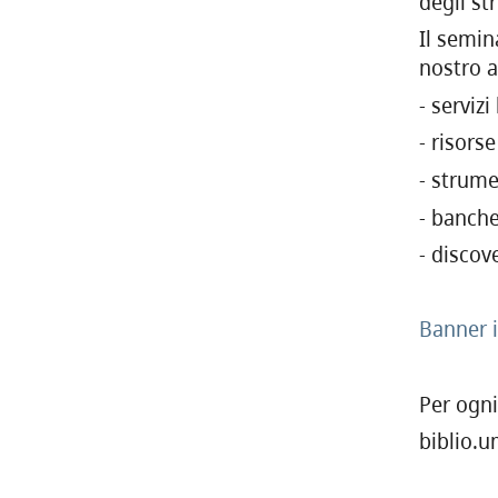
degli st
Il semin
nostro a
- serviz
- risors
- strume
- banche
- discov
Banner 
Per ogn
biblio.u