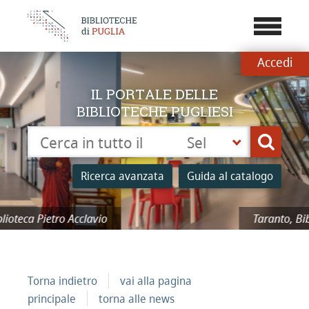
???
menu.b
Accedi
IL PORTALE DELLE
BIBLIOTECHE PUGLIESI
Cerca su "Catalogo"
Seleziona
Cerca
la
tua
Ricerca avanzata
Guida al catalogo
biblioteca
Taranto, Biblioteca Pietro Acclavio
Torna indietro
vai alla pagina
principale
torna alle news