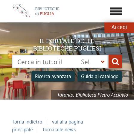
???
menu.b
Accedi
IL PORTALE DELLE
BIBLIOTECHE PUGLIESI
Cerca su "Catalogo"
Seleziona
Cerca
la
tua
Ricerca avanzata
Guida al catalogo
biblioteca
Taranto, Biblioteca Pietro Acclavio
Torna indietro
vai alla pagina
principale
torna alle news