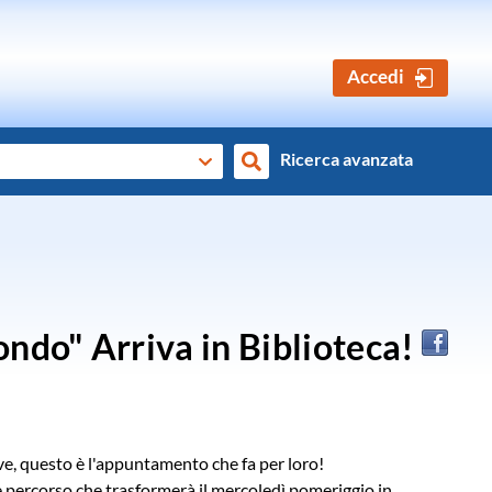
Accedi
Ricerca avanzata
Cerca
ondo" Arriva in Biblioteca!
ve, questo è l'appuntamento che fa per loro!
le percorso che trasformerà il mercoledì pomeriggio in