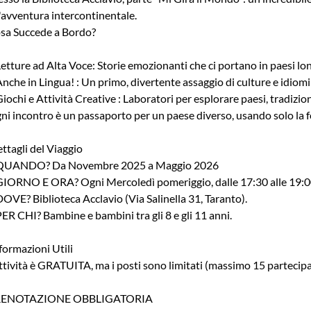
'avventura intercontinentale.
sa Succede a Bordo?
Letture ad Alta Voce: Storie emozionanti che ci portano in paesi lon
Anche in Lingua! : Un primo, divertente assaggio di culture e idiomi 
Giochi e Attività Creative : Laboratori per esplorare paesi, tradizio
ni incontro è un passaporto per un paese diverso, usando solo la forza
ttagli del Viaggio
QUANDO? Da Novembre 2025 a Maggio 2026
GIORNO E ORA? Ogni Mercoledì pomeriggio, dalle 17:30 alle 19:0
DOVE? Biblioteca Acclavio (Via Salinella 31, Taranto).
PER CHI? Bambine e bambini tra gli 8 e gli 11 anni.
formazioni Utili
attività è GRATUITA, ma i posti sono limitati (massimo 15 partecipa
RENOTAZIONE OBBLIGATORIA