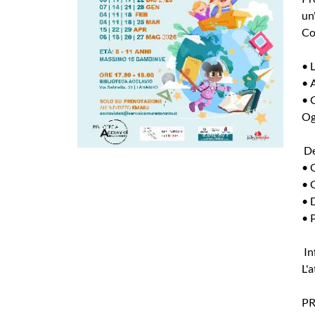
un
Co
• 
• 
• 
Og
De
• 
• 
• 
• 
In
L'
P