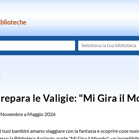
iblioteche
Seleziona
la
tua
biblioteca
repara le Valigie: "Mi Gira il M
 Novembre a Maggio 2026
e
i tuoi bambini amano viaggiare con la fantasia e scoprire cose nuo
esso la Biblioteca Acclavio, parte "Mi Gira il Mondo": un incredibi