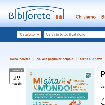
Chi siamo
B
Cerca su "Catalogo"
Catalogo
cambia
Torna indietro
vai alla pagina principale
torna alle news
venerdì
P
29
maggio
da
S
Pr