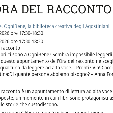
ORA DEL RACCONTO
e, OgniBene, la biblioteca creativa degli Agostiniani
 2026 ore 17:30-18:30
 2026 ore 17:30-18:30
l racconto
ibri ci sono a OgniBene? Sembra impossibile leggerli 
 questo appuntamento dell’Ora del racconto ne sceg
qualcuno da leggere ad alta voce... Pronti? Via! Caccia
rtina:Di quante persone abbiamo bisogno? – Anna Fo
l racconto è un appuntamento di lettura ad alta voce
oposte, un momento in cui i libri sono protagonisti as
alle storie che custodiscono.
cipazione è libera e non è richiesta prenotazione.