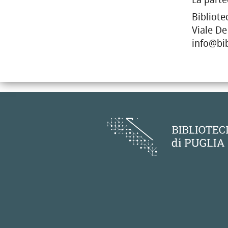
Bibliote
Viale De
info@bib