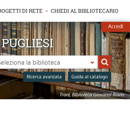
ROGETTI DI RETE
CHIEDI AL BIBLIOTECARIO
Accedi
 PUGLIESI
leziona
Cerca
a
Ricerca avanzata
Guida al catalogo
lioteca
Trani, Biblioteca Giovanni Bovio