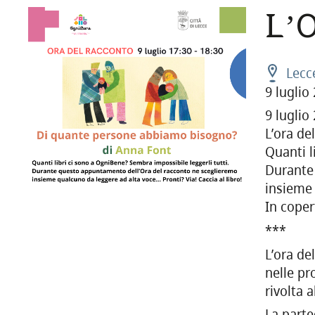
L’
Lecc
9 luglio
9 luglio
L’ora de
Quanti l
Durante
insieme 
In cope
***
L’ora de
nelle pr
rivolta 
La parte