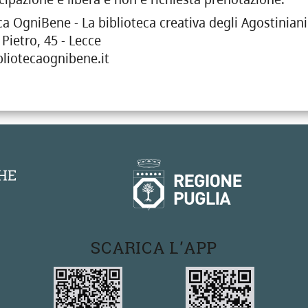
ca OgniBene - La biblioteca creativa degli Agostiniani
 Pietro, 45 - Lecce
liotecaognibene.it
SCARICA L'APP