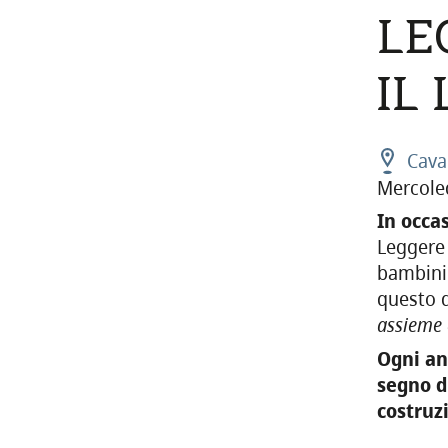
LE
IL
Cava
Mercole
In occa
Leggere 
bambini 
questo d
assieme 
Ogni an
segno d
costruzi