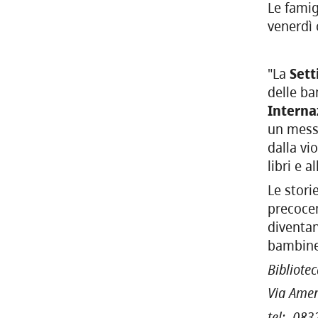
Le famig
venerdì 
"La
Sett
delle ba
Internaz
un messa
dalla vi
libri e a
Le stori
precocem
diventan
bambine 
Bibliote
Via Amen
tel: 083