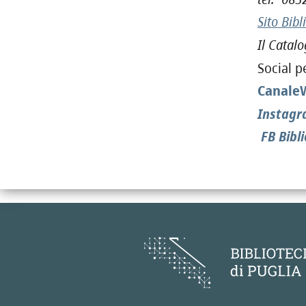
Sito Bibl
Il Catalo
Social p
CanaleW
Instagr
FB Bibl