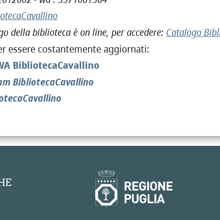
iotecaCavallino
go della biblioteca è on line, per accedere:
Catalogo Bibl
er essere costantemente aggiornati:
A BibliotecaCavallino
am BibliotecaCavallino
iotecaCavallino