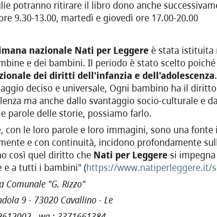
lie potranno ritirare il libro dono anche successivame
ore 9.30-13.00, martedì e giovedì ore 17.00-20.00
imana nazionale Nati per Leggere
è stata istituita
mbine e dei bambini. Il periodo è stato scelto poiché
ionale dei diritti dell'infanzia e dell'adolescenza
ggio deciso e universale, Ogni bambino ha il diritto 
olenza ma anche dallo svantaggio socio-culturale e dal
lle parole delle storie, possiamo farlo.
e, con le loro parole e loro immagini, sono una fonte i
ente e con continuità, incidono profondamente sull’i
o così quel diritto che
Nati per Leggere
si impegna a
e a tutti i bambini" (
https://www.natiperleggere.
it/
ca Comunale "G. Rizzo"
dola 9 -
730
20 Cavallino - Le
2612002 -
wa : 3371661384