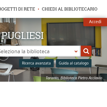
ROGETTI DI RETE
CHIEDI AL BIBLIOTECARIO
Accedi
 PUGLIESI
leziona
Cerca
a
Ricerca avanzata
Guida al catalogo
lioteca
Taranto, Biblioteca Pietro Acclavio