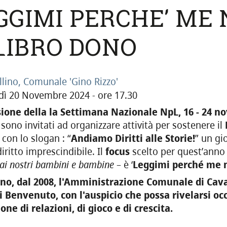
GGIMI PERCHE' ME N
 LIBRO DONO
llino, Comunale 'Gino Rizzo'
dì 20 Novembre 2024 - ore 17.30
sione della la Settimana Nazionale NpL, 16 - 24 
sono invitati ad organizzare attività per sostenere il
con lo slogan : “
Andiamo Diritti alle Storie!
” un gi
iritto imprescindibile. Il
focus
scelto per quest’anno
ai nostri bambini e bambine
– è ‘
Leggimi perché me n
no, dal 2008, l'Amministrazione Comunale di Caval
i Benvenuto, con l'auspicio che possa rivelarsi oc
one di relazioni, di gioco e di crescita.