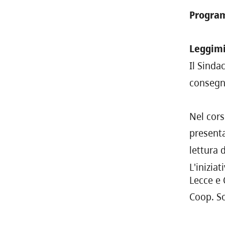
Progra
Leggimi
Il Sinda
consegna
Nel cors
present
lettura 
L'inizia
Lecce e 
Coop. So