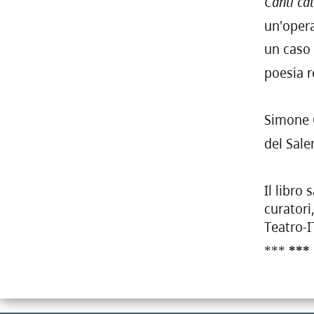
Canti ca
un'opera
un caso 
poesia r
Simone G
del Sale
Il libro
curatori
Teatro-I
***
***