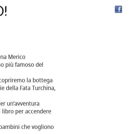
!
ena Merico
ino più famoso del
 scopriremo la bottega
ie della Fata Turchina,
er un’avventura
 libro per accendere
 bambini che vogliono