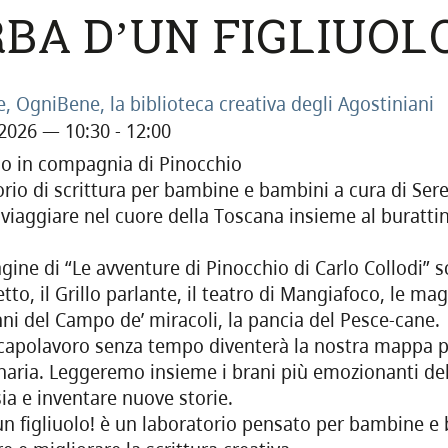
RBA D’UN FIGLIUOLO
e, OgniBene, la biblioteca creativa degli Agostiniani
 2026 — 10:30 - 12:00
mo in compagnia di Pinocchio
rio di scrittura per bambine e bambini a cura di Ser
 viaggiare nel cuore della Toscana insieme al buratt
agine di “Le avventure di Pinocchio di Carlo Collodi”
tto, il Grillo parlante, il teatro di Mangiafoco, le mag
nni del Campo de’ miracoli, la pancia del Pesce-cane.
capolavoro senza tempo diventerà la nostra mappa p
naria. Leggeremo insieme i brani più emozionanti del
sia e inventare nuove storie.
un figliuolo! è un laboratorio pensato per bambine e