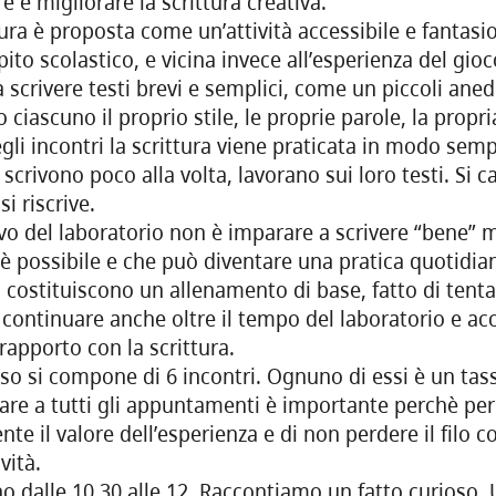
re e migliorare la scrittura creativa.
tura è proposta come un’attività accessibile e fantasio
ito scolastico, e vicina invece all’esperienza del gio
a scrivere testi brevi e semplici, come un piccoli ane
 ciascuno il proprio stile, le proprie parole, la propri
gli incontri la scrittura viene praticata in modo semp
scrivono poco alla volta, lavorano sui loro testi. Si ca
i riscrive.
ivo del laboratorio non è imparare a scrivere “bene” 
 è possibile e che può diventare una pratica quotidiana
 costituiscono un allenamento di base, fatto di tenta
continuare anche oltre il tempo del laboratorio e 
 rapporto con la scrittura.
rso si compone di 6 incontri. Ognuno di essi è un ta
are a tutti gli appuntamenti è importante perchè per
te il valore dell’esperienza e di non perdere il filo 
vità.
o dalle 10.30 alle 12, Raccontiamo un fatto curioso.