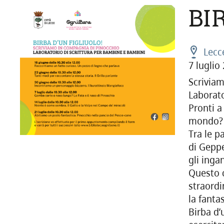
BI
Lecc
7 luglio
Scrivia
Laborato
Pronti a
mondo?
Tra le p
di Geppe
gli inga
Questo 
straordi
la fanta
Birba d’