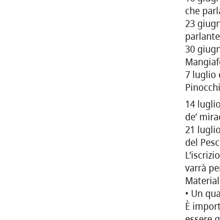
che parl
23 giugn
parlante
30 giugn
Mangiaf
7 luglio
Pinocch
14 lugli
de’ mira
21 lugli
del Pes
L’iscriz
varrà per
Material
• Un qua
È import
essere g