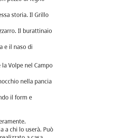
sa storia. Il Grillo
zarro. Il burattinaio
 e il naso di
 e la Volpe nel Campo
inocchio nella pancia
ndo il form e
beramente.
a a chi lo userà. Può
realizzato a casa