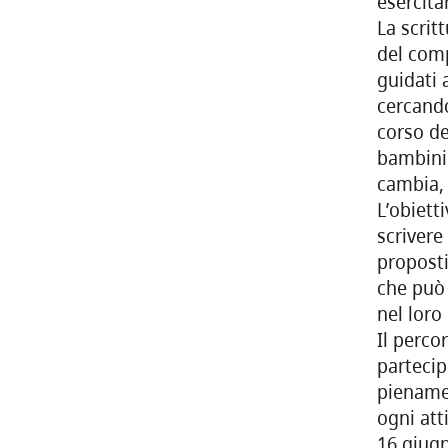
esercita
La scrit
del comp
guidati 
cercando
corso de
bambini 
cambia, s
L’obiett
scrivere
proposti
che può 
nel loro
Il perco
partecip
pienamen
ogni atti
16 giugn