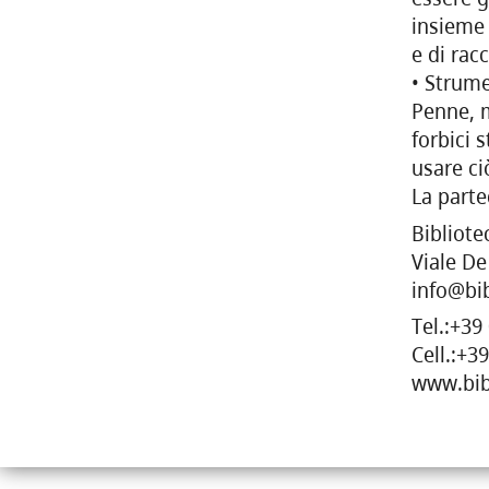
insieme 
e di rac
• Strume
Penne, m
forbici 
usare ci
La parte
Bibliote
Viale De
info@bib
Tel.:+39
Cell.:+3
www.bib