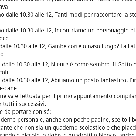
ava
o dalle 10.30 alle 12, Tanti modi per raccontare la stes
o dalle 10.30 alle 12, Incontriamo un personaggio biz
oco
 dalle 10.30 alle 12, Gambe corte o naso lungo? La Fata
io
o dalle 10.30 alle 12, Niente è come sembra. Il Gatto
coli
o dalle 10.30 alle 12, Abitiamo un posto fantastico. P
ce-cane
ione va effettuata per il primo appuntamento compila
 tutti i successivi.
e da portare con sé:
derno personale, anche con poche pagine, scelto li
ante che non sia un quaderno scolastico e che piacci
rande o piccolo, a righe, a quadretti o bianco, anche 