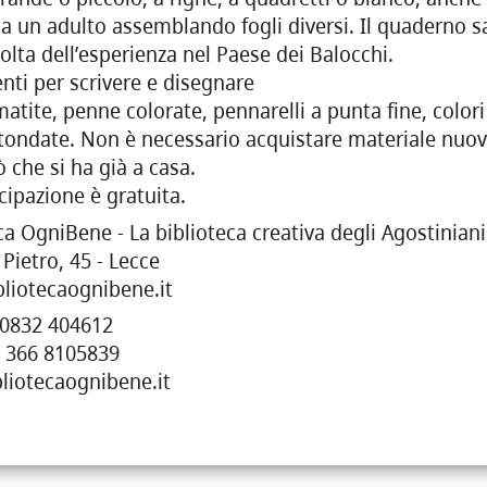
a un adulto assemblando fogli diversi. Il quaderno sa
colta dell’esperienza nel Paese dei Balocchi.
nti per scrivere e disegnare
atite, penne colorate, pennarelli a punta fine, colori 
stondate. Non è necessario acquistare materiale nuo
ò che si ha già a casa.
cipazione è gratuita.
ca OgniBene - La biblioteca creativa degli Agostiniani
 Pietro, 45 - Lecce
liotecaognibene.it
 0832 404612
9 366 8105839
liotecaognibene.it