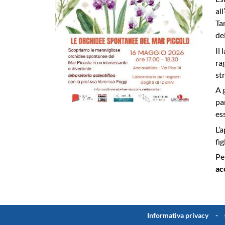
al
Ta
de
Il
ra
st
A 
pa
es
L’
fi
Pe
ac
Informativa privacy