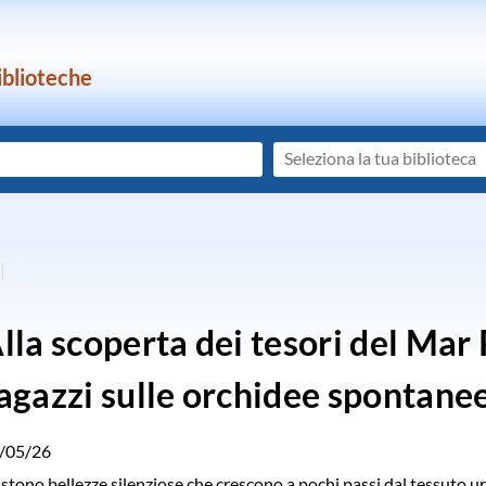
iblioteche
Seleziona
la
tua
biblioteca
lla scoperta dei tesori del Mar 
agazzi sulle orchidee spontane
/05/26
istono bellezze silenziose che crescono a pochi passi dal tessuto u