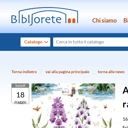
Chi siamo
B
Cerca su "Catalogo"
Catalogo
cambia
Torna indietro
vai alla pagina principale
torna alle news
lunedì
A
18
r
maggio
16
Es