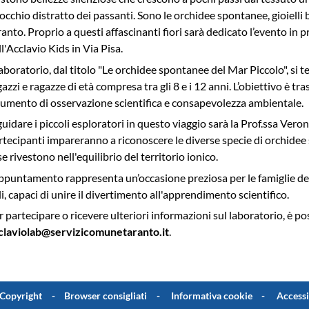
l’occhio distratto dei passanti. Sono le orchidee spontanee, gioielli 
ranto. Proprio a questi affascinanti fiori sarà dedicato l’evento in
ll'Acclavio Kids in Via Pisa.
 laboratorio, dal titolo "Le orchidee spontanee del Mar Piccolo", si te
gazzi e ragazze di età compresa tra gli 8 e i 12 anni. L’obiettivo è t
rumento di osservazione scientifica e consapevolezza ambientale.
guidare i piccoli esploratori in questo viaggio sarà la Prof.ssa Veron
rtecipanti impareranno a riconoscere le diverse specie di orchidee
se rivestono nell'equilibrio del territorio ionico.
appuntamento rappresenta un’occasione preziosa per le famiglie del 
gli, capaci di unire il divertimento all'apprendimento scientifico.
r partecipare o ricevere ulteriori informazioni sul laboratorio, è pos
claviolab@servizicomunetaranto.it
.
Copyright
Browser consigliati
Informativa cookie
Accessi