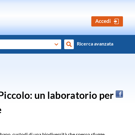
Accedi
Ricerca avanzata
Cerca
Piccolo: un laboratorio per
e
rbano, custodi di una biodiversità che spesso sfugge