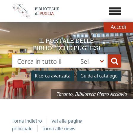
???
menu.b
Accedi
IL PORTALE DELLE
BIBLIOTECHE PUGLIESI
Cerca su "Catalogo"
Seleziona
Cerca
la
tua
Ricerca avanzata
Guida al catalogo
biblioteca
Taranto, Biblioteca Pietro Acclavio
Torna indietro
vai alla pagina
principale
torna alle news