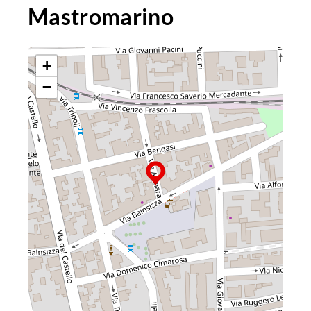
Mastromarino
+
−