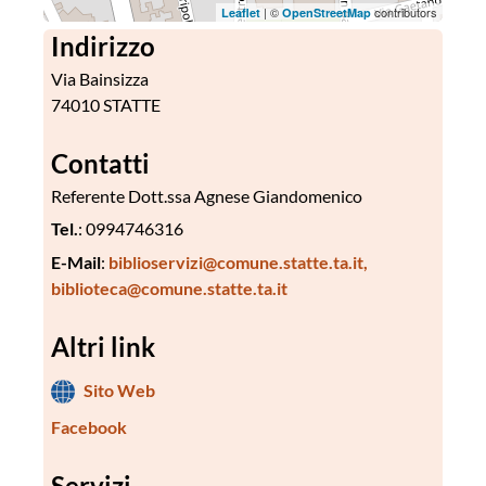
| ©
contributors
Leaflet
OpenStreetMap
Indirizzo
Via Bainsizza
74010 STATTE
Contatti
Referente Dott.ssa Agnese Giandomenico
Tel.
: 0994746316
E-Mail
:
biblioservizi@comune.statte.ta.it,
biblioteca@comune.statte.ta.it
Altri link
Sito Web
Facebook
Servizi