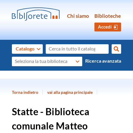
Chi siamo
Biblioteche
Accedi
Cerca su "Catalogo"
Catalogo
cambia
Cerca
Seleziona
Ricerca avanzata
la
tua
biblioteca
Torna indietro
vai alla pagina principale
Statte - Biblioteca
comunale Matteo