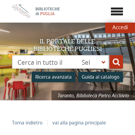
???
menu.b
Accedi
IL PORTALE DELLE
BIBLIOTECHE PUGLIESI
Cerca su "Catalogo"
Seleziona
Cerca
la
tua
Ricerca avanzata
Guida al catalogo
biblioteca
Taranto, Biblioteca Pietro Acclavio
Torna indietro
vai alla pagina principale