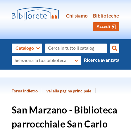
Chi siamo
Biblioteche
Accedi
Cerca su "Catalogo"
Catalogo
cambia
Cerca
Seleziona
Ricerca avanzata
la
tua
biblioteca
Torna indietro
vai alla pagina principale
San Marzano - Biblioteca
parrocchiale San Carlo