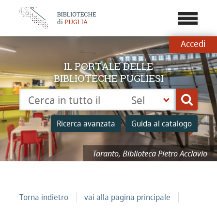
???
menu.b
Accedi
IL PORTALE DELLE
BIBLIOTECHE PUGLIESI
Cerca su "Catalogo"
Seleziona
Cerca
la
tua
Ricerca avanzata
Guida al catalogo
biblioteca
Taranto, Biblioteca Pietro Acclavio
Torna indietro
vai alla pagina principale