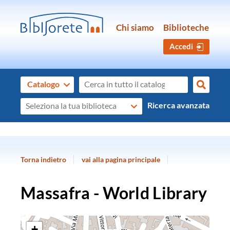
Chi siamo
Biblioteche
Accedi
Cerca su "Catalogo"
Catalogo
cambia
Cerca
Seleziona
Ricerca avanzata
la
tua
biblioteca
Torna indietro
vai alla pagina principale
Massafra - World Library
+