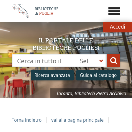
???
menu.b
Accedi
IL PORTALE DELLE
BIBLIOTECHE PUGLIESI
Cerca su "Catalogo"
Seleziona
Cerca
la
tua
Ricerca avanzata
Guida al catalogo
biblioteca
Taranto, Biblioteca Pietro Acclavio
Torna indietro
vai alla pagina principale