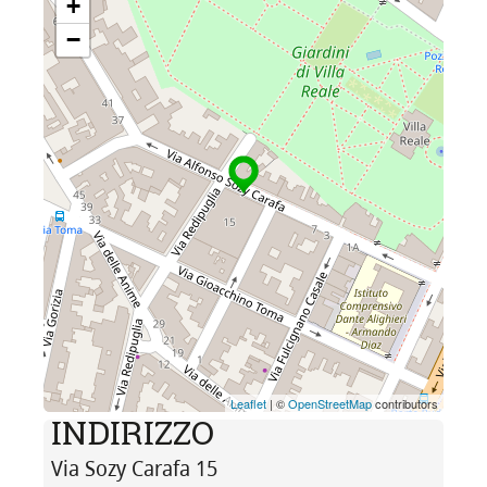
+
−
Leaflet
| ©
OpenStreetMap
contributors
INDIRIZZO
Via Sozy Carafa 15