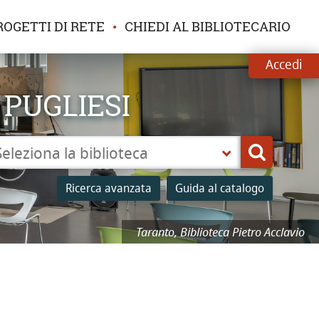
ROGETTI DI RETE
CHIEDI AL BIBLIOTECARIO
Accedi
 PUGLIESI
leziona
Cerca
a
Ricerca avanzata
Guida al catalogo
lioteca
Taranto, Biblioteca Pietro Acclavio