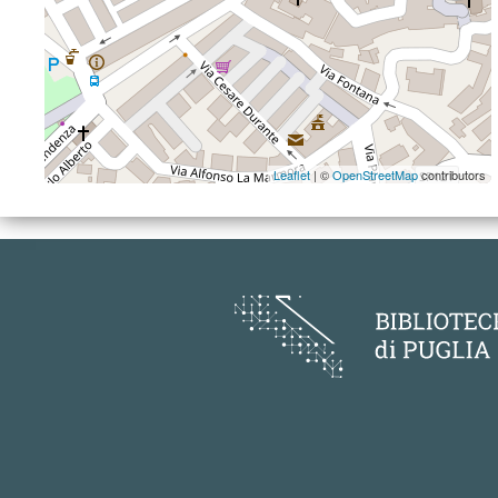
Leaflet
| ©
OpenStreetMap
contributors