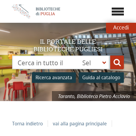
???
menu.b
Accedi
IL PORTALE DELLE
BIBLIOTECHE PUGLIESI
Cerca su "Catalogo"
Seleziona
Cerca
la
tua
Ricerca avanzata
Guida al catalogo
biblioteca
Taranto, Biblioteca Pietro Acclavio
Torna indietro
vai alla pagina principale