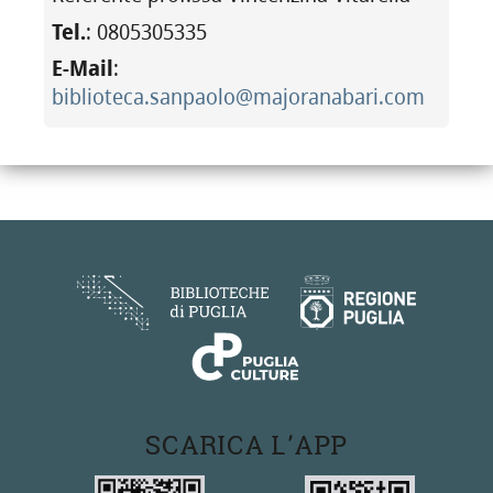
Tel.
: 0805305335
E-Mail
:
biblioteca.sanpaolo@majoranabari.com
SCARICA L'APP