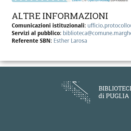
ALTRE INFORMAZIONI
Comunicazioni istituzionali
:
ufficio.protocol
Servizi al pubblico
:
biblioteca@comune.margher
Referente SBN
:
Esther Larosa