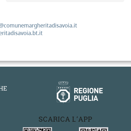
lo@comunemargheritadisavoia.it
itadisavoia.bt.it
SCARICA L'APP