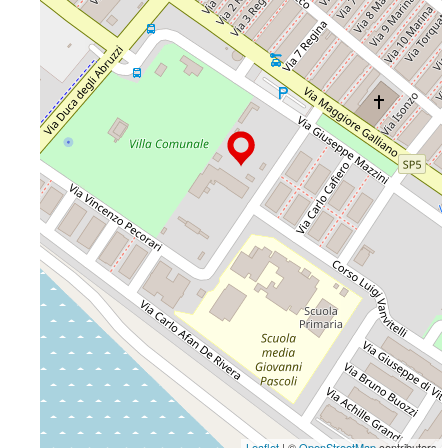
Leaflet
| ©
OpenStreetMap
contributors