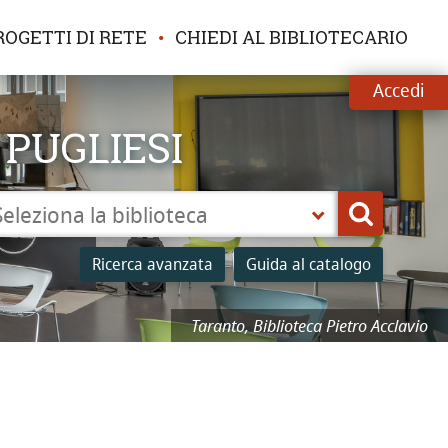
ROGETTI DI RETE
CHIEDI AL BIBLIOTECARIO
Accedi
 PUGLIESI
leziona
Cerca
a
Ricerca avanzata
Guida al catalogo
lioteca
Taranto, Biblioteca Pietro Acclavio