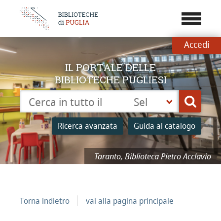
???
menu.b
Accedi
IL PORTALE DELLE
BIBLIOTECHE PUGLIESI
Cerca su "Catalogo"
Seleziona
Cerca
la
tua
Ricerca avanzata
Guida al catalogo
biblioteca
Taranto, Biblioteca Pietro Acclavio
Torna indietro
vai alla pagina principale