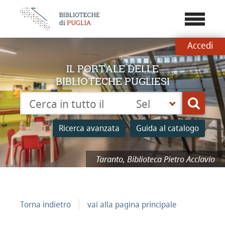
???
menu.b
Accedi
IL PORTALE DELLE
BIBLIOTECHE PUGLIESI
Cerca su "Catalogo"
Seleziona
Cerca
la
tua
Ricerca avanzata
Guida al catalogo
biblioteca
Taranto, Biblioteca Pietro Acclavio
Torna indietro
vai alla pagina principale